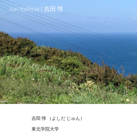
Jun Yoshida | 吉田 惇
Sk
吉田 惇 （よしだ
じゅん
）
東北学院大学